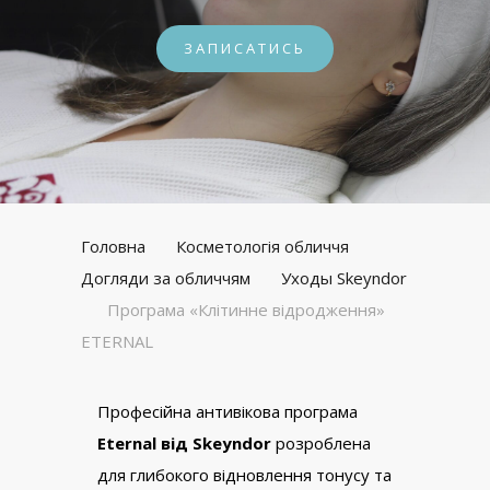
ЗАПИСАТИСЬ
Головна
Косметологія обличчя
Догляди за обличчям
Уходы Skeyndor
Програма «Клітинне відродження»
ETERNAL
Професійна антивікова програма
Eternal від Skeyndor
розроблена
для глибокого відновлення тонусу та