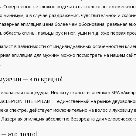
. Совершенно не сложно подсчитать сколько вы ежемесячно
ько минимум, а в случае раздражения, чувствительной и скло
 лазерная эпиляция цена более чем обоснована, реальная эк
 область спины, пальцы рук и ног, уши и т.д. Уже первая пр
алист в зависимости от индивидуальных особенностей клиен
зерная эпиляция для мужчин можно посмотреть на нашем сайт
.
мужчин — это вредно!
безопасная процедура. Институт красоты premium SPA «Аква
ASCLEPION THE EPILAB — единственный на рынке двухволно
ека спектре, действует исключительно на волос и луковицу в
в. Лазерная эпиляция абсолютно безвредна для человеческог
 — это долго!