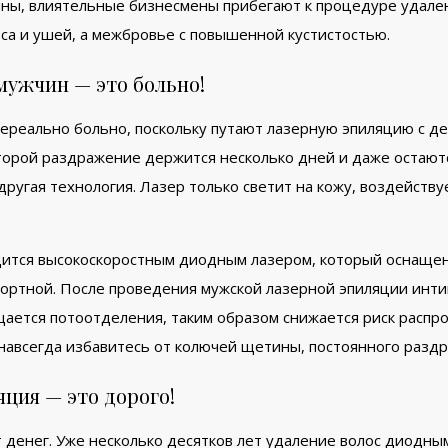
ны, влиятельные бизнесмены прибегают к процедуре удален
са и ушей, а межбровье с повышенной кустистостью.
мужчин — это больно!
ереально больно, поскольку путают лазерную эпиляцию с де
оторой раздражение держится несколько дней и даже остают
угая технология. Лазер только светит на кожу, воздействуе
одится высокоскоростным диодным лазером, который оснащ
ортной. После проведения мужской лазерной эпиляции интим
щается потоотделения, таким образом снижается риск распр
 навсегда избавитесь от колючей щетины, постоянного раздр
ция — это дорого!
т денег. Уже несколько десятков лет удаление волос диод