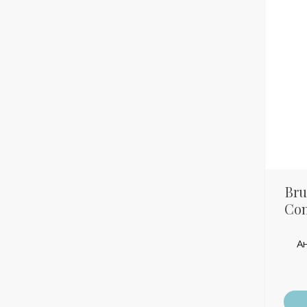
Bru
Con
А