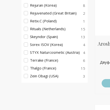
Rejuran (Korea)
8
Rejuvenated (Great Britain)
2
Retix.C (Poland)
1
Rituals (Netherlands)
15
Skeyndor (Spain)
13
Arosh
Sorex ISOV (Korea)
4
STYX Naturcosmetic (Austria)
4
Terrake (France)
6
Двуфа
Thalgo (France)
15
Zein Obagi (USA)
3