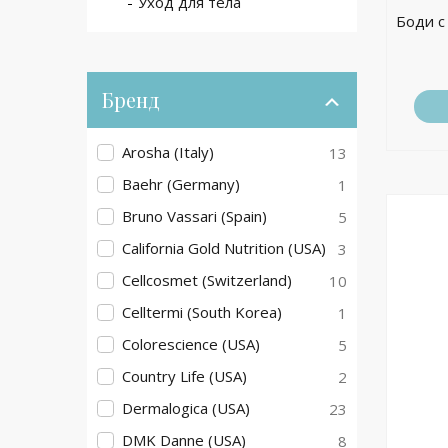
Уход для тела
Боди с
Бренд
Arosha (Italy)
13
Baehr (Germany)
1
Bruno Vassari (Spain)
5
California Gold Nutrition (USA)
3
Cellcosmet (Switzerland)
10
Celltermi (South Korea)
1
Colorescience (USA)
5
Country Life (USA)
2
Dermalogica (USA)
23
DMK Danne (USA)
8