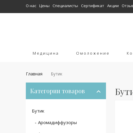
О нас
Цены
Специалисты
Сертификат
Акции
Отзы
Медицина
Омоложение
Ко
Главная
Бутик
Бут
Категории товаров
Бутик
Аромадиффузоры