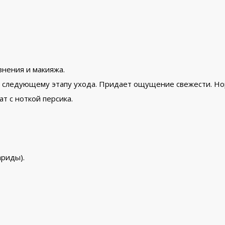
знения и макияжа.
 к следующему этапу ухода. Придает ощущение свежести. Но
т с ноткой персика.
ариды).