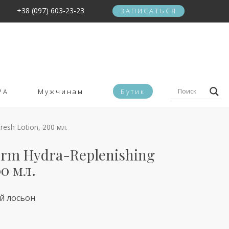
+38 (097) 603-23-23
ЗАПИСАТЬСЯ
PA
Мужчинам
Бутик
resh Lotion, 200 мл.
derm Hydra-Replenishing
00 мл.
й лосьон