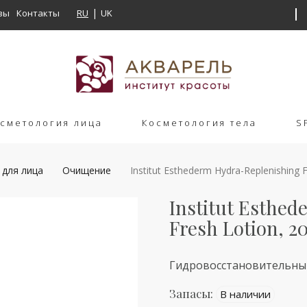
вы
Контакты
RU
UK
сметология лица
Косметология тела
S
 для лица
Очищение
Institut Esthederm Hydra-Replenishing F
Institut Esthe
Fresh Lotion, 2
Гидровосстановительны
Запасы:
В наличии