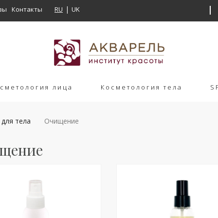
вы
Контакты
RU
UK
сметология лица
Косметология тела
S
 для тела
Очищение
щение