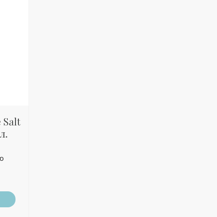
 Salt
л.
ью