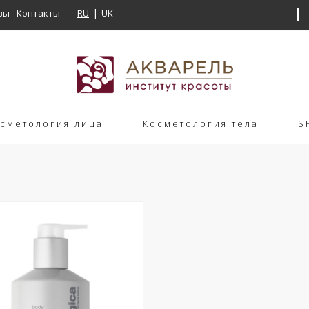
вы
Контакты
RU
UK
сметология лица
Косметология тела
S