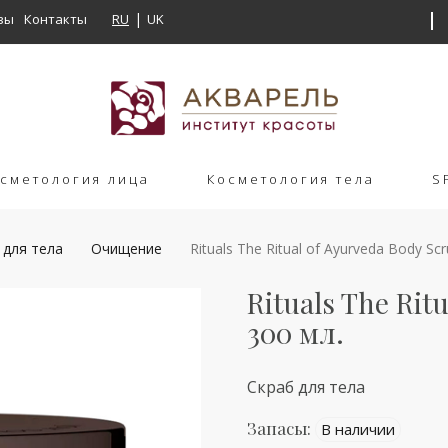
вы
Контакты
RU
UK
сметология лица
Косметология тела
S
 для тела
Очищение
Rituals The Ritual of Ayurveda Body Scr
Rituals The Rit
300 мл.
Скраб для тела
Запасы:
В наличии