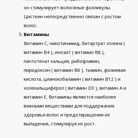
он стимулирует волосяные фолликулы.
Цистеин непосредственно связан с ростом
волос.
Витамины
Витамин С, никотинамид, битартрат холина (
витамин В4 ), инозит ( витамин В8 ),
пантотенат кальция, рибофлавин,
пиридоксин ( витамин В6 ), тиамин, фолиевая
кислота, цианокобаламин ( витамин В12 ) и
холекальциферол ( витамин D3 ), витамин А и
витамин Е. Витамины являются наиболее
важными веществами для поддержания
здоровья волос и предотвращения их
выпадения, стимулируя их рост.