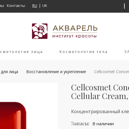
вы
Контакты
RU
UK
сметология лица
Косметология тела
S
 для лица
Восстановление и укрепление
Cellcosmet Сoncent
Cellcosmet Сonc
Cellular Cream,
Концентрированный кле
Запасы:
В наличии