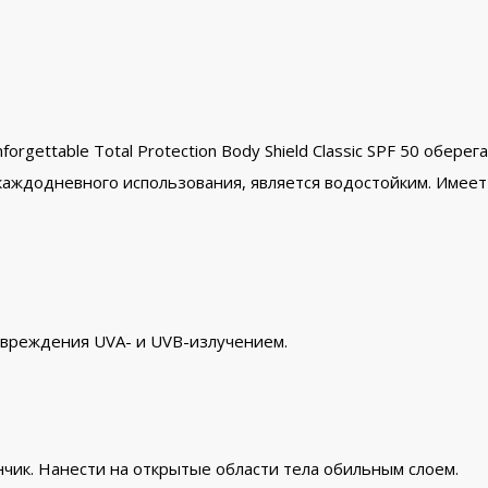
orgettable Total Protection Body Shield Classic SPF 50 обе
каждодневного использования, является водостойким. Имее
овреждения UVA- и UVB-излучением.
чик. Нанести на открытые области тела обильным слоем.