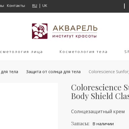
вы
Контакты
RU
UK
сметология лица
Косметология тела
S
 для тела
Защита от солнца для тела
Colorescience Sunforg
Colorescience S
Body Shield Clas
Солнцезащитный крем
Запасы:
В наличии