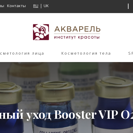
вы
Контакты
RU
UK
сметология лица
Косметология тела
S
ый уход Booster VIP O