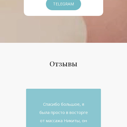
TELEGRAM
Отзывы
Спасибо большое, я
была просто в восторге
от массажа Никиты, он