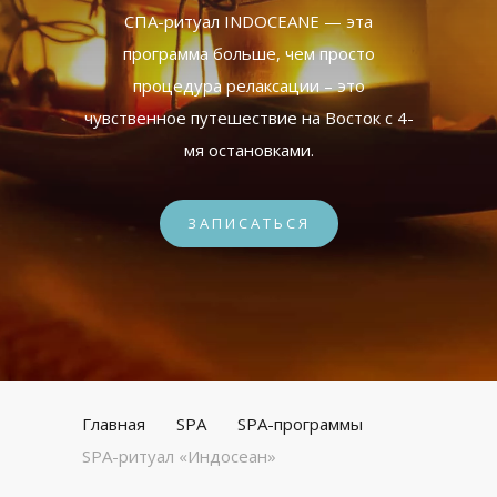
СПА-ритуал INDOCEANE — эта
программа больше, чем просто
процедура релаксации – это
чувственное путешествие на Восток с 4-
мя остановками.
ЗАПИСАТЬСЯ
Главная
SPA
SPA-программы
SPA-ритуал «Индосеан»