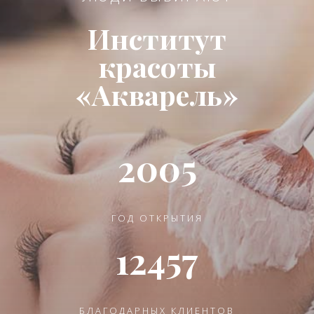
Институт
красоты
«Акварель»
2005
ГОД ОТКРЫТИЯ
12457
БЛАГОДАРНЫХ КЛИЕНТОВ