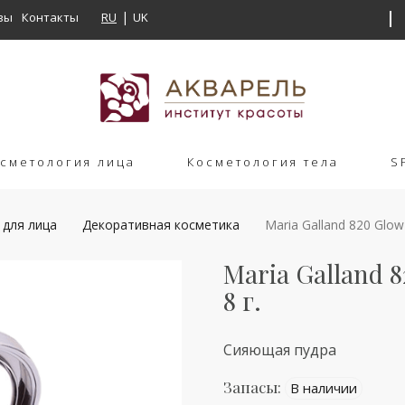
вы
Контакты
RU
UK
сметология лица
Косметология тела
S
 для лица
Декоративная косметика
Maria Galland 820 Glow 
Maria Galland 8
8 г.
Сияющая пудра
Запасы:
В наличии