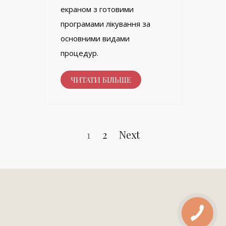
екраном з готовими
програмами лікування за
основними видами
процедур.
ЧИТАТИ БІЛЬШЕ
Навігація
записів
Page
Page
1
2
Next