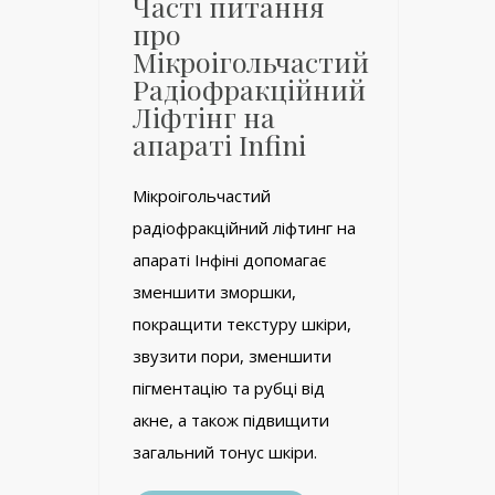
Часті питання
про
Мікроігольчастий
Радіофракційний
Ліфтінг на
апараті Infini
Мікроігольчастий
радіофракційний ліфтинг на
апараті Інфіні допомагає
зменшити зморшки,
покращити текстуру шкіри,
звузити пори, зменшити
пігментацію та рубці від
акне, а також підвищити
загальний тонус шкіри.