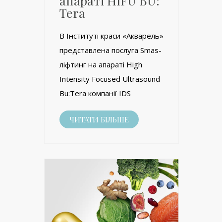
апараті HIFU BU:
Tera
В Інституті краси «Акварель»
представлена послуга Smas-
ліфтинг на апараті High
Intensity Focused Ultrasound
Bu:Tera компанії IDS
ЧИТАТИ БІЛЬШЕ