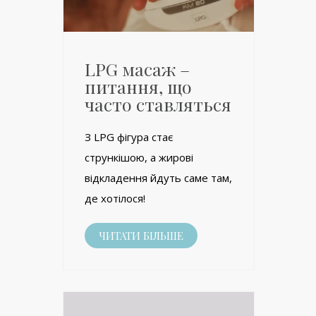
LPG масаж –
питання, що
часто ставляться
З LPG фігура стає
стрункішою, а жирові
відкладення йдуть саме там,
де хотілося!
ЧИТАТИ БІЛЬШЕ