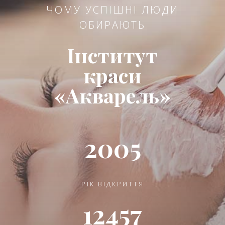
ЧОМУ УСПІШНІ ЛЮДИ
ОБИРАЮТЬ
Інститут
краси
«Акварель»
2005
РІК ВІДКРИТТЯ
12457