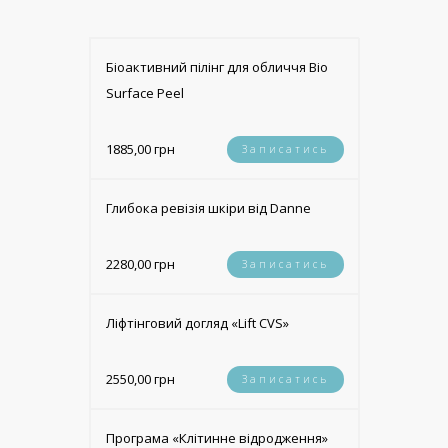
Біоактивний пілінг для обличчя Bio
Surface Peel
1885,00 грн
Записатись
Глибока ревізія шкіри від Danne
2280,00 грн
Записатись
Ліфтінговий догляд «Lift CVS»
2550,00 грн
Записатись
Програма «Клітинне відродження»