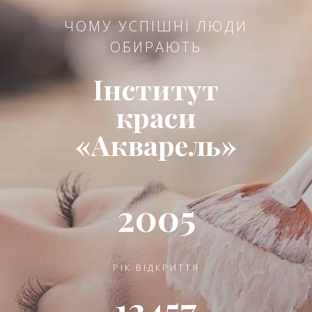
ЧОМУ УСПІШНІ ЛЮДИ
ОБИРАЮТЬ
Інститут
краси
«Акварель»
2005
РІК ВІДКРИТТЯ
12457