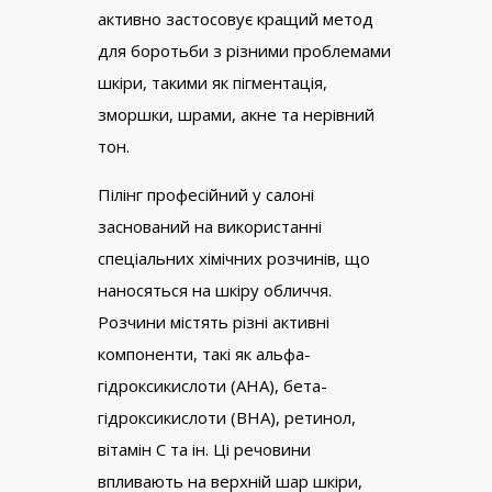
активно застосовує кращий метод
для боротьби з різними проблемами
шкіри, такими як пігментація,
зморшки, шрами, акне та нерівний
тон.
Пілінг професійний у салоні
заснований на використанні
спеціальних хімічних розчинів, що
наносяться на шкіру обличчя.
Розчини містять різні активні
компоненти, такі як альфа-
гідроксикислоти (AHA), бета-
гідроксикислоти (BHA), ретинол,
вітамін С та ін. Ці речовини
впливають на верхній шар шкіри,