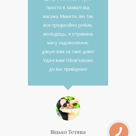
просто в захваті від
масажу Микити, він так
все професійно робив,
молодець, я отримала
масу задоволення,
дякую вам за таке диво!
Удачі вам! Обов'язково
до вас прийдемо!
Віцько Тетяна