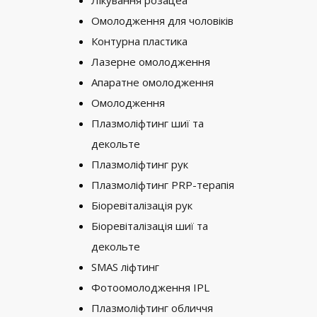
Лікування розацеа
Омолодження для чоловіків
Контурна пластика
Лазерне омолодження
Апаратне омолодження
Омолодження
Плазмоліфтинг шиї та
декольте
Плазмоліфтинг рук
Плазмоліфтинг PRP-терапія
Біоревіталізація рук
Біоревіталізація шиї та
декольте
SMAS ліфтинг
Фотоомолодження IPL
Плазмоліфтинг обличчя