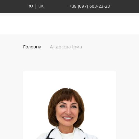
RU
UK
+38 (097) 603-23-23
Головна
Андрєєва Ірма