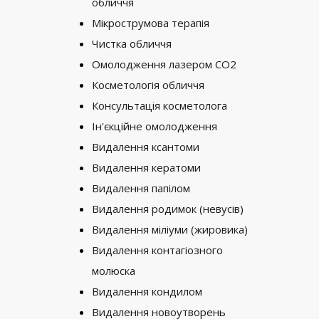
обличчя
Мікрострумова терапія
Чистка обличчя
Омолодження лазером CO2
Косметологія обличчя
Консультація косметолога
Ін'єкційне омолодження
Видалення ксантоми
Видалення кератоми
Видалення папілом
Видалення родимок (невусів)
Видалення міліуми (жировика)
Видалення контагіозного
молюска
Видалення кондилом
Видалення новоутворень