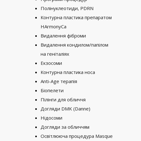
Полінуклеотиди, PDRN
Контурна пластика препаратом
HArmonyCa
Видалення фіброми
Видалення кондилом/папілом
на геніталіях
Екзосоми
Контурна пластика носа
Anti-Age терапія
Біопелети
Пілінги для обличчя
Догляди DMK (Danne)
Нідосоми
Догляди за обличчям
Освітлююча процедура Masque