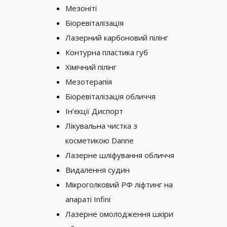
Мезоніті
Біоревіталізація
Лазерний карбоновий пілінг
Контурна пластика губ
Хімічний пілінг
Мезотерапія
Біоревіталізація обличчя
Ін’єкції Диспорт
Лікувальна чистка з
косметикою Danne
Лазерне шліфування обличчя
Видалення судин
Мікроголковий РФ ліфтинг на
апараті Infini
Лазерне омолодження шкіри