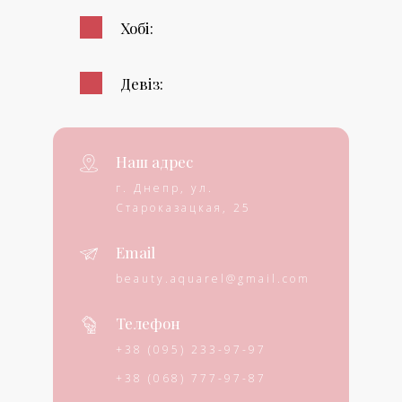
Хобі:
Девіз:
Наш адрес
г. Днепр, ул.
Староказацкая, 25
Email
beauty.aquarel@gmail.com
Телефон
+38 (095) 233-97-97
+38 (068) 777-97-87