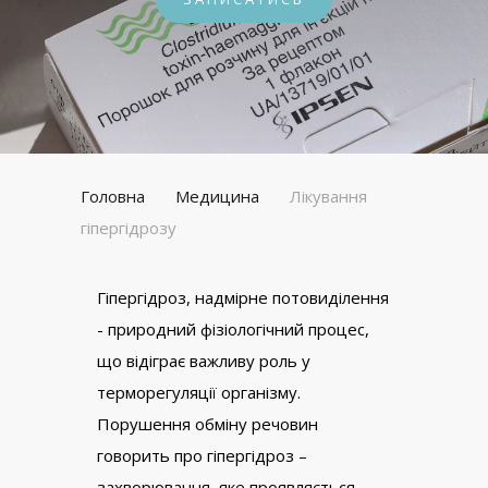
Головна
Медицина
Лікування
гіпергідрозу
Гіпергідроз, надмірне потовиділення
- природний фізіологічний процес,
що відіграє важливу роль у
терморегуляції організму.
Порушення обміну речовин
говорить про гіпергідроз –
захворювання, яке проявляється