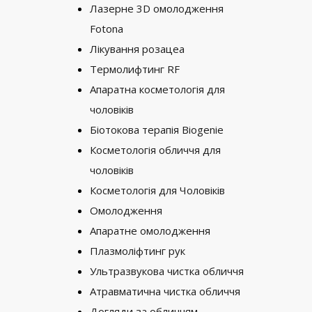
Лазерне 3D омолодження
Fotona
Лікування розацеа
Термолифтинг RF
Апаратна косметологія для
чоловіків
Біотокова терапія Biogenie
Косметологія обличчя для
чоловіків
Косметологія для Чоловіків
Омолодження
Апаратне омолодження
Плазмоліфтинг рук
Ультразвукова чистка обличчя
Атравматична чистка обличчя
Догляди за обличчям