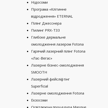
Нідосоми
Програма «Клітинне
відродження» ETERNAL
Пілінг Джесснера
Пилинг PRX-T33
Глибоке дермальне
омолодження лазером Fotona
Гарячий лазерний пілінг Fotona
«Лас-Вегас»
Лазерне бізнес-омолодження
SMOOTH
Лазерний фейсліфтінг
Superficial
Лазерне омолодження Fotona
Екзосоми
Освітлююча процедура Masque