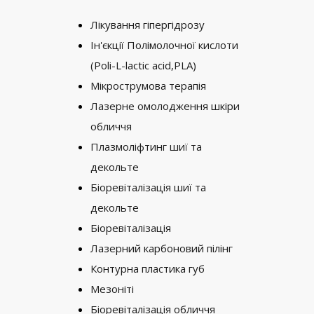
Лікування гіпергідрозу
Ін'єкції Полімолочної кислоти
(Poli-L-lactic acid,PLA)
Мікрострумова терапія
Лазерне омолодження шкіри
обличчя
Плазмоліфтинг шиї та
декольте
Біоревіталізація шиї та
декольте
Біоревіталізація
Лазерний карбоновий пілінг
Контурна пластика губ
Мезоніті
Біоревіталізація обличчя