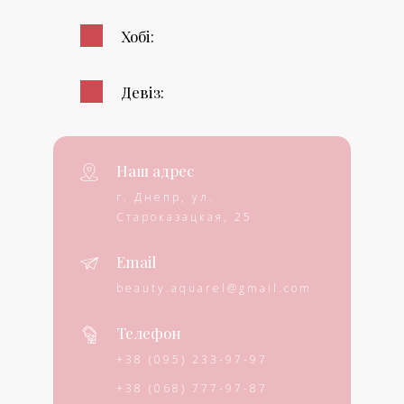
Хобі:
Девіз:
Наш адрес
г. Днепр, ул.
Староказацкая, 25
Email
beauty.aquarel@gmail.com
Телефон
+38 (095) 233-97-97
+38 (068) 777-97-87