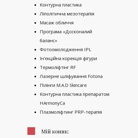
Контурна пластика
Ліполітична мезотерапія
Масаж обличчя
Програма «Досконалий
баланс»
Фотоомолодження IPL
Ін'єкційна корекція фігури
Термоліфтінг RF
Лазерне шліфування Fotona
Пілінги M.A.D Skincare
Контурна пластика препаратом
HArmonyCa
Плазмоліфтинг PRP-терапія
Мій коник: