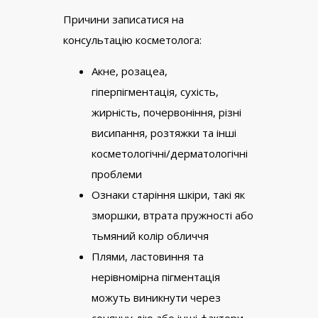
Причини записатися на
консультацію косметолога:
Акне, розацеа,
гіперпігментація, сухість,
жирність, почервоніння, різні
висипання, розтяжки та інші
косметологічні/дерматологічні
проблеми
Ознаки старіння шкіри, такі як
зморшки, втрата пружності або
тьмяний колір обличчя
Плями, ластовиння та
нерівномірна пігментація
можуть виникнути через
сонячну дію або інші фактори.