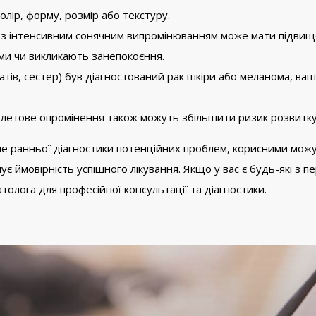
олір, форму, розмір або текстуру.
ні з інтенсивним сонячним випромінюванням може мати підвищ
ими чи викликають занепокоєння.
атів, сестер) був діагностований рак шкіри або меланома, ваш
іолетове опромінення також можуть збільшити ризик розвитку
гне ранньої діагностики потенційних проблем, корисними можу
є ймовірність успішного лікування. Якщо у вас є будь-які з п
олога для професійної консультації та діагностики.