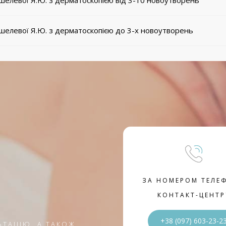
шелевої Я.Ю. з дерматоскопією від 3-10 новоутворень
шелевої Я.Ю. з дерматоскопією до 3-х новоутворень
ЗА НОМЕРОМ ТЕЛЕ
КОНТАКТ-ЦЕНТР
+38 (097) 603-23-2
ЬТАЦІЮ, А ТАКОЖ