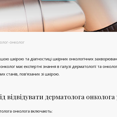
олог-онколог
ашою шкірою та діагностиці шкірних онкологічних захворюва
нколог має експертні знання в галузі дерматології та онкології
их станів, пов'язаних зі шкірою.
ід відвідувати дерматолога онколога 
атолога онколога включають: