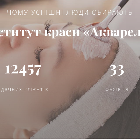
ЧОМУ УСПІШНІ ЛЮДИ ОБИРАЮТЬ
ститут краси «Акваре
12457
33
ВДЯЧНИХ КЛІЄНТІВ
ФАХІВЦЯ