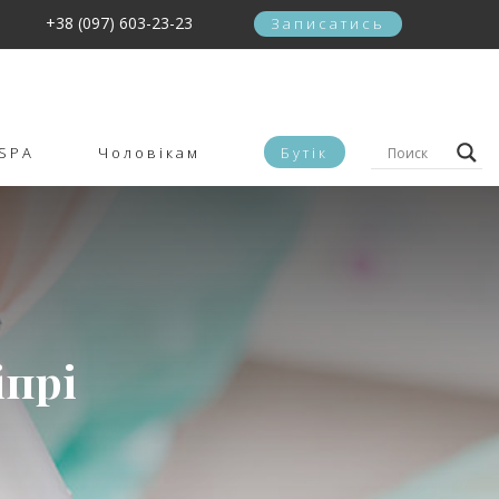
+38 (097) 603-23-23
Записатись
SPA
Чоловікам
Бутік
іпрі