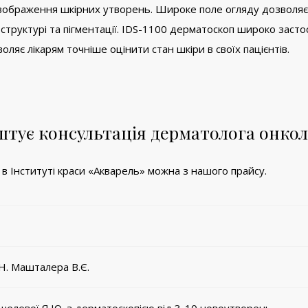
го зображення шкірних утворень. Широке поле огляду дозволяє
її структурі та пігментації. IDS-1100 дерматоскоп широко зас
яє лікарям точніше оцінити стан шкіри в своїх пацієнтів.
штує консультація дерматолога онколо
 в Інституті краси «Акварель» можна з нашого прайсу.
Н. Машталера В.Є.