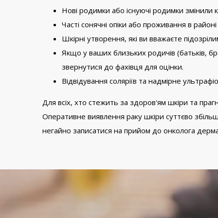
Нові родимки або існуючі родимки змінили к
Часті сонячні опіки або проживання в райо
Шкірні утворення, які ви вважаєте підозріл
Якщо у ваших близьких родичів (батьків, бр
звернутися до фахівця для оцінки.
Відвідування соляріїв та надмірне ультраф
Для всіх, хто стежить за здоров'ям шкіри та пра
Оперативне виявлення раку шкіри суттєво збільшу
негайно записатися на прийом до онколога дермат