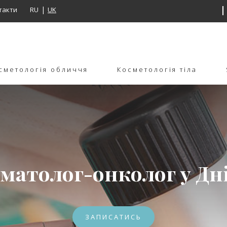
такти
RU
UK
сметологія обличчя
Косметологія тіла
матолог-онколог у Дн
ЗАПИСАТИСЬ