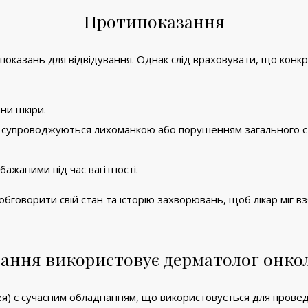
Протипоказання
показань для відвідування. Однак слід враховувати, що конк
ани шкіри.
що супроводжуються лихоманкою або порушенням загального с
ажаними під час вагітності.
говорити свій стан та історію захворювань, щоб лікар міг взя
ання використовує дерматолог онкол
я) є сучасним обладнанням, що використовується для провед