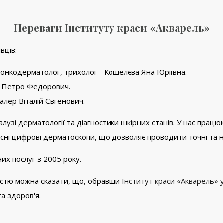
Переваги Інституту краси «Акварель»
вців:
 онкодерматолог, трихолог - Кошелєва Яна Юріївна.
ко Петро Федорович.
алер Віталій Євгенович.
в галузі дерматології та діагностики шкірних станів. У нас пр
ні цифрові дерматоскопи, що дозволяє проводити точні та н
их послуг з 2005 року.
ністю можна сказати, що, обравши
Інститут краси «Акварель»
у
а здоров'я.