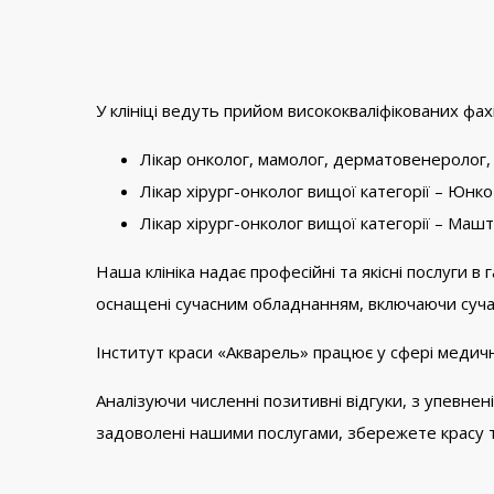
У клініці ведуть прийом висококваліфікованих фахі
Лікар онколог, мамолог, дерматовенеролог,
Лікар хірург-онколог вищої категорії – Юн
Лікар хірург-онколог вищої категорії – Машт
Наша клініка надає професійні та якісні послуги 
оснащені сучасним обладнанням, включаючи сучас
Інститут краси «Акварель» працює у сфері медичн
Аналізуючи численні позитивні відгуки, з упевне
задоволені нашими послугами, збережете красу т