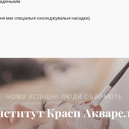
ладеньким
ня має спеціальні охолоджувальні насадки)
ЧОМУ УСПІШНІ ЛЮДИ ОБИРАЮТЬ
нститут Краси Акваре