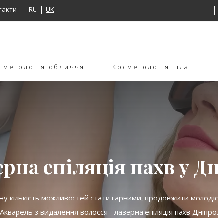
такти
RU
UK
сметологія обличчя
Косметологія тіла
ерна епіляція пахв у Дн
зну кількість можливостей стати гарними, продовжити молодіс
Акварель з видалення волосся - лазерна епіляція пахв Дніпро.