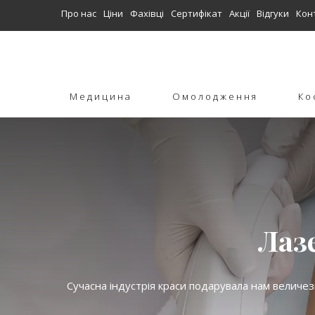
Про нас
Ціни
Фахівці
Сертифікат
Акції
Відгуки
Кон
Медицина
Омолодження
Ко
Лаз
Сучасна індустрія краси подарувала нам величе