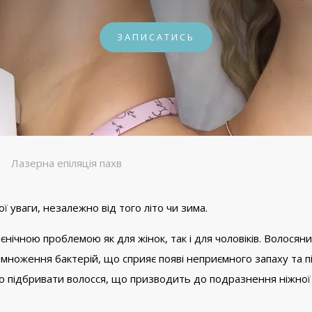
ЗАПИСАТИСЬ
Лазерна епіляція пахв
ї уваги, незалежно від того літо чи зима.
ієнічною проблемою як для жінок, так і для чоловіків. Волосяни
ноження бактерій, що сприяє появі неприємного запаху та пі
но підбривати волосся, що призводить до подразнення ніжної