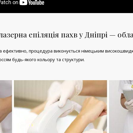
лазерна епіляція пахв у Дніпрі — об
та ефективно, процедура виконується німецьким високошвидк
оссям будь-якого кольору та структури.