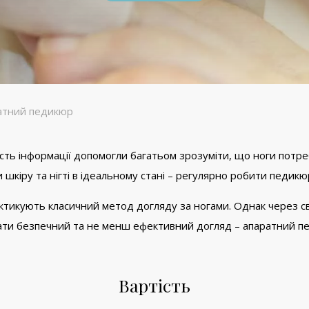
атний педикюр
ість інформації допомогли багатьом зрозуміти, що ноги потре
 шкіру та нігті в ідеальному стані – регулярно робити педикю
тикують класичний метод догляду за ногами. Однак через свої
вати безпечний та не менш ефективний догляд – апаратний п
Вартість