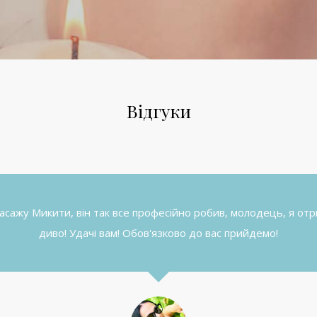
Відгуки
 масажу Микити, він так все професійно робив, молодець, я от
диво! Удачі вам! Обов'язково до вас прийдемо!