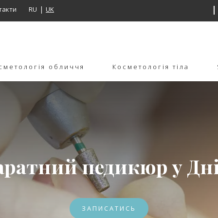
такти
RU
UK
сметологія обличчя
Косметологія тіла
аратний педикюр у Дні
ЗАПИСАТИСЬ