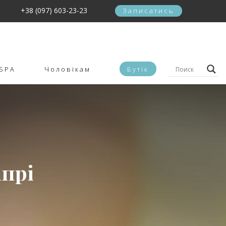
+38 (097) 603-23-23
Записатись
SPA
Чоловікам
Бутік
прі