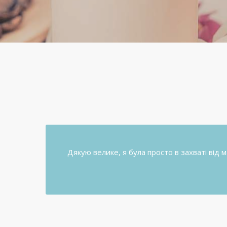
Дякую велике, я була просто в захваті від