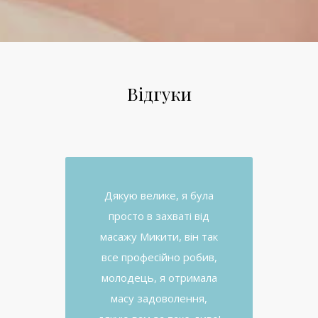
Відгуки
Дякую велике, я була
просто в захваті від
масажу Микити, він так
все професійно робив,
молодець, я отримала
масу задоволення,