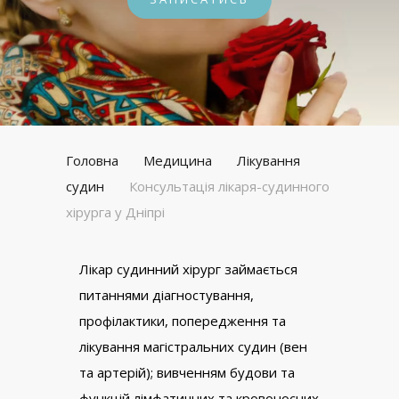
Головна
Медицина
Лікування
судин
Консультація лікаря-судинного
хірурга у Дніпрі
Лікар судинний хірург займається
питаннями діагностування,
профілактики, попередження та
лікування магістральних судин (вен
та артерій); вивченням будови та
функцій лімфатичних та кровоносних