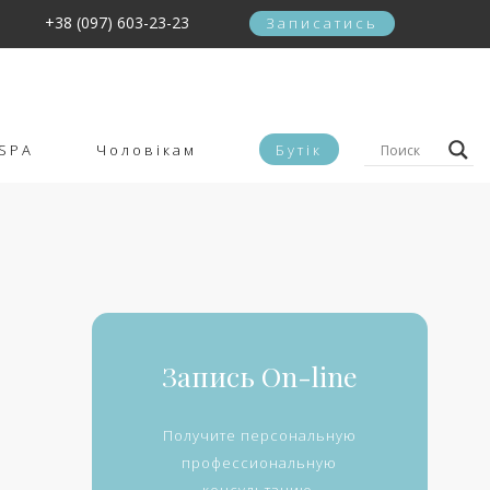
+38 (097) 603-23-23
Записатись
SPA
Чоловікам
Бутік
Запись On-line
Получите персональную
профессиональную