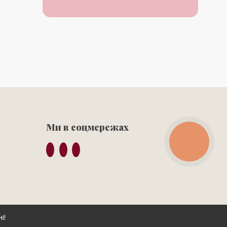
Ми в соцмережах
КНОПКА
ЗВ'ЯЗКУ
і!