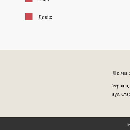
Девіз:
Де ми
Україна,
вул. Ста
І