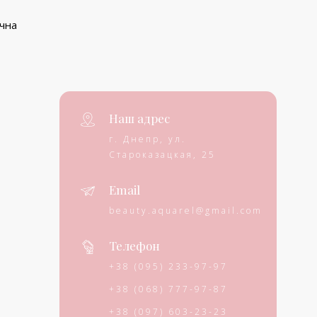
ична
Наш адрес
г. Днепр, ул.
Староказацкая, 25
Email
beauty.aquarel@gmail.com
Телефон
+38 (095) 233-97-97
+38 (068) 777-97-87
+38 (097) 603-23-23