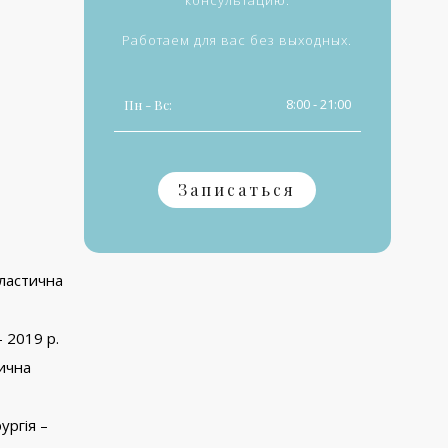
консультацию.
Работаем для вас без выходных.
8:00 - 21:00
Пн - Вс:
Записаться
пластична
– 2019 р.
тична
ургія –