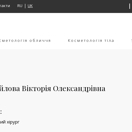
такти
RU
UK
сметологія обличчя
Косметологія тіла
лова Вікторія Олександрівна
:
ий хірург