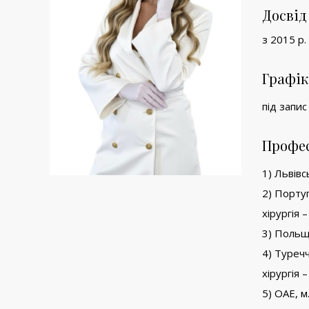
Досвід
з 2015 р.
Графік
під запис
Профес
1) Львів
2) Португ
хірургія –
3) Польща
4) Туречч
хірургія –
5) ОАЕ, м