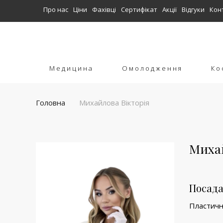
Про нас
Ціни
Фахівці
Сертифікат
Акції
Відгуки
Кон
Медицина
Омолодження
Ко
Головна
Михайлова Вікторія
Михай
Посада
Пластичн