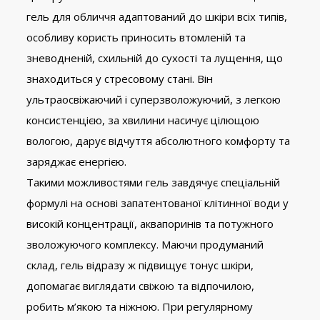
гель для обличчя адаптований до шкіри всіх типів,
особливу користь приносить втомленій та
зневодненій, схильній до сухості та лущення, що
знаходиться у стресовому стані. Він
ультраосвіжаючий і суперзволожуючий, з легкою
консистенцією, за хвилини насичує цілющою
вологою, дарує відчуття абсолютного комфорту та
заряджає енергією.
Такими можливостями гель завдячує спеціальній
формулі на основі запатентованої клітинної води у
високій концентрації, аквапоринів та потужного
зволожуючого комплексу. Маючи продуманий
склад, гель відразу ж підвищує тонус шкіри,
допомагає виглядати свіжою та відпочилою,
робить м’якою та ніжною. При регулярному