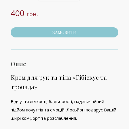
400
грн.
ЗАМОВИТИ
Опис
Крем для рук та тіла «Гібіскус та
троянда»
Відчуття легкості, бадьорості, надзвичайний
підйом почуттів та емоцій. Лосьйон подарує Вашій
шкірі комфорт та розслаблення.