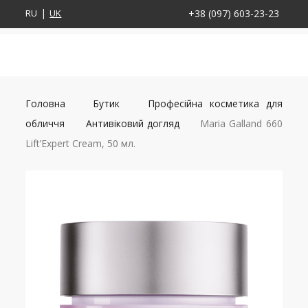
RU
UK
+38 (097) 603-23-23
Головна
Бутик
Професійна косметика для
обличчя
Антивіковий догляд
Maria Galland 660
Lift’Expert Cream, 50 мл.