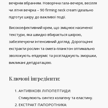
вечірнім вбранням. Новорічна гала-вечеря, весілля
чи літня вечірка – 90 firming neck cream ідеально
підготує шкіру до важливої ​​події.
Високоефективний крем, що зміцнює насиченої
текстури, яка швидко вбирається шкірою,
забезпечуючи інтенсивний догляд. Дорогоцінні
екстракти рослин та омега-планктон оптимально
зволожують епідерміс та розгладжують зморшки,
викликані дегідратацією.
Ключові інгредієнти:
АНТИВІКОВІ ЛІПОПЕПТИДИ:
Стимулюють синтез колагену та еластину.
ЕКСТРАКТ ПАПОРОТНИКА: