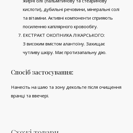
жирні олії (пальмітинову та стеаринову
кислоти), дубильні речовини, мінеральні солі
та вітаміни. Активні компоненти сприяють
посиленню капілярного кровообігу.
ЕКСТРАКТ ОКОПНИКА ЛІКАРСЬКОГО:
З високим вмістом алантоїну. Захищає
чутливу шкіру. Має протизапальну дію.
Спосіб застосування:
Нанесіть на шию та зону декольте після очищення
вранці та ввечері.
Схожі товари