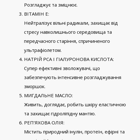
Розгладжує та зміцнює.
ВІТАМІН Е:
Нейтралізує вільні радикали, захищає від
стресу навколишнього середовища та
передчасного старіння, спричиненого
ультрафіолетом.
НАТРІЙ PCA І ГІАЛУРОНОВА КИСЛОТА:
Супер ефективні зволожувачі, що
забезпечують інтенсивне розгладжування
зморшок.
МИГДАЛЬНЕ МАСЛО:
Живить, доглядає, робить шкіру еластичною
та захищає гідроліпідну мантію.
РЕП’ЯХОВА ОЛІЯ:
Містить природний інулін, протеїн, ефірні та