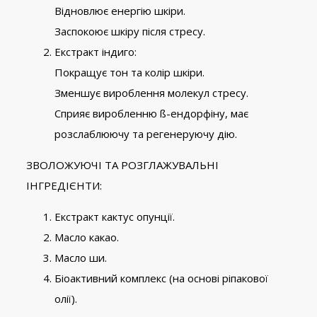
Відновлює енергію шкіри.
Заспокоює шкіру після стресу.
Екстракт індиго:
Покращує тон та колір шкіри.
Зменшує вироблення молекул стресу.
Сприяє виробленню ß-ендорфіну, має
розслаблюючу та регенеруючу дію.
ЗВОЛОЖУЮЧІ ТА РОЗГЛАЖУВАЛЬНІ
ІНГРЕДІЄНТИ:
Екстракт кактус опунції.
Масло какао.
Масло ши.
Біоактивний комплекс (на основі ріпакової
олії).