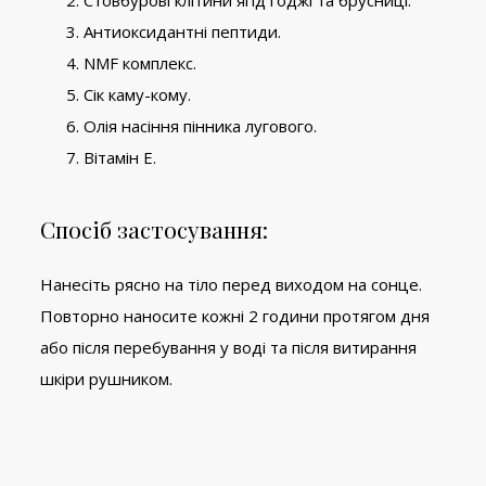
Стовбурові клітини ягід годжі та брусниці.
Антиоксидантні пептиди.
NMF комплекс.
Сік каму-кому.
Олія насіння пінника лугового.
Вітамін Е.
Спосіб застосування:
Нанесіть рясно на тіло перед виходом на сонце.
Повторно наносите кожні 2 години протягом дня
або після перебування у воді та після витирання
шкіри рушником.