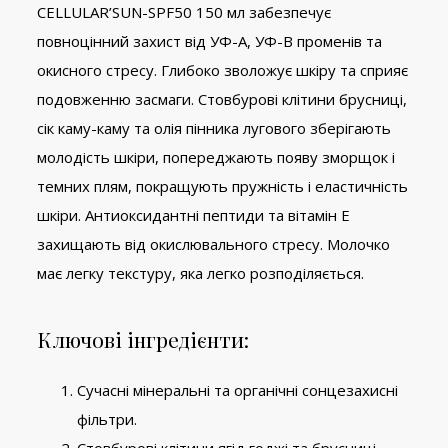
CELLULAR’SUN-SPF50 150 мл забезпечує
повноцінний захист від УФ-А, УФ-В променів та
окисного стресу. Глибоко зволожує шкіру та сприяє
подовженню засмаги. Стовбурові клітини брусниці,
сік каму-каму та олія пінника лугового зберігають
молодість шкіри, попереджають появу зморщок і
темних плям, покращують пружність і еластичність
шкіри. Антиоксидантні пептиди та вітамін Е
захищають від окислювального стресу. Молочко
має легку текстуру, яка легко розподіляється.
Ключові інгредієнти:
Сучасні мінеральні та органічні сонцезахисні
фільтри.