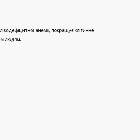
лізодефіцитної анемії, покращує клітинне
им людям.