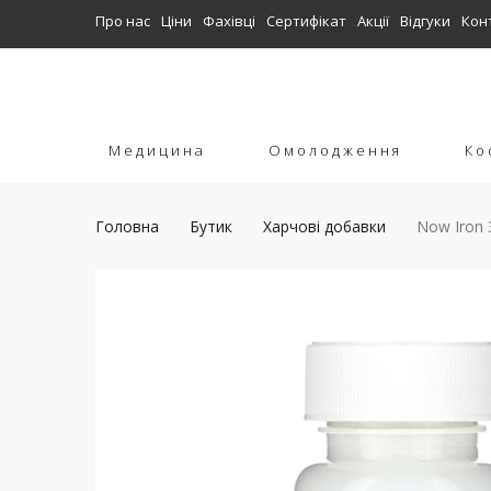
Про нас
Ціни
Фахівці
Сертифікат
Акції
Відгуки
Кон
Медицина
Омолодження
Ко
Головна
Бутик
Харчові добавки
Now Iron 3