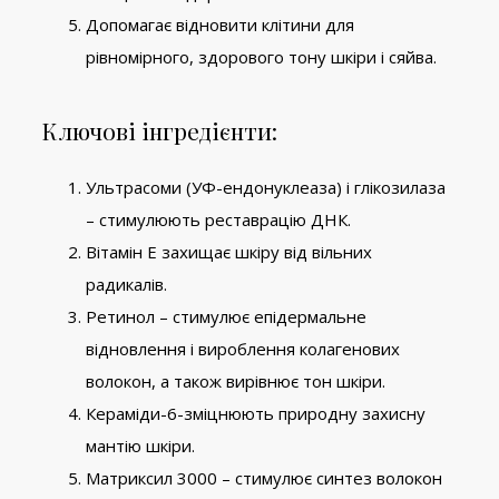
Допомагає відновити клітини для
рівномірного, здорового тону шкіри і сяйва.
Ключові інгредієнти:
Ультрасоми (УФ-ендонуклеаза) і глікозилаза
– стимулюють реставрацію ДНК.
Вітамін Е захищає шкіру від вільних
радикалів.
Ретинол – стимулює епідермальне
відновлення і вироблення колагенових
волокон, а також вирівнює тон шкіри.
Кераміди-6-зміцнюють природну захисну
мантію шкіри.
Матриксил 3000 – стимулює синтез волокон