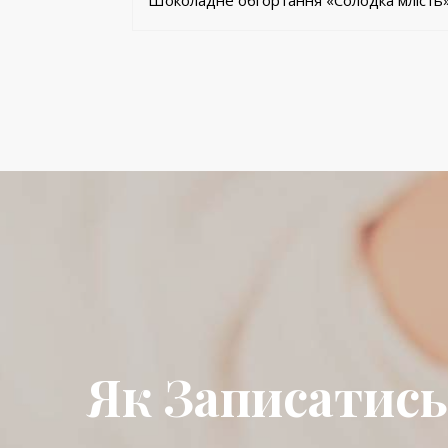
Шоколадне обгортання «Солодка млість»
Як Записатись