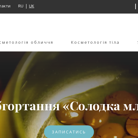
такти
RU
UK
сметологія обличчя
Косметологія тіла
гортання «Солодка млі
ЗАПИСАТИСЬ