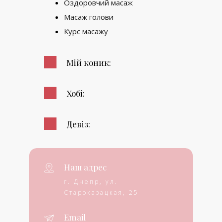
Оздоровчий масаж
Масаж голови
Курс масажу
Мій коник:
Хобі:
Девіз:
Наш адрес
г. Днепр, ул.
Староказацкая, 25
Email