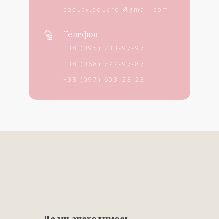
beauty.aquarel@gmail.com
Телефон
+38 (095) 233-97-97
+38 (068) 777-97-87
+38 (097) 603-23-23
Де ми знаходимось