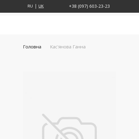
RU
UK
+38 (097) 603-23-23
Головна
Кас'янова Ганна