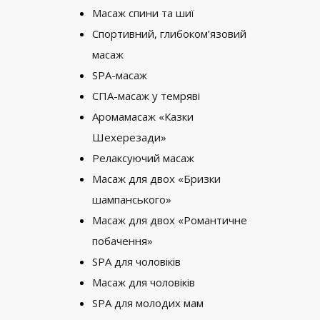
Масаж спини та шиї
Спортивний, глибоком’язовий
масаж
SPA-масаж
СПА-масаж у темряві
Аромамасаж «Казки
Шехерезади»
Релаксуючий масаж
Масаж для двох «Бризки
шампанського»
Масаж для двох «Романтичне
побачення»
SPA для чоловіків
Масаж для чоловіків
SPA для молодих мам