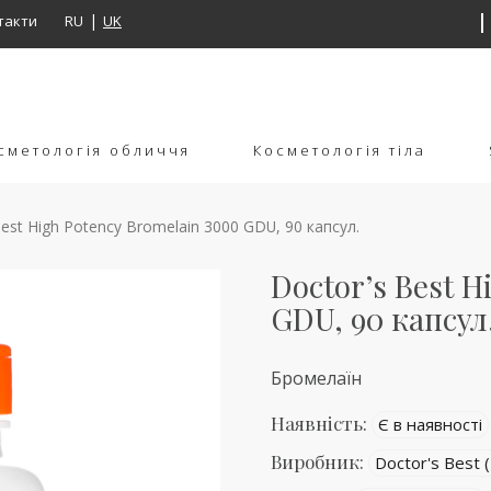
такти
RU
UK
сметологія обличчя
Косметологія тіла
est High Potency Bromelain 3000 GDU, 90 капсул.
Doctor’s Best H
GDU, 90 капсул
Бромелаїн
Наявність:
Є в наявності
Виробник:
Doctor's Best 