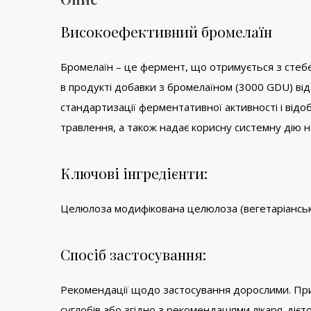
Високоефективний бромелаїн
Бромелаїн – це фермент, що отримується з стебел 
в продукті добавки з бромелаїном (3000 GDU) ві
стандартизації ферментативної активності і відо
травлення, а також надає корисну системну дію н
Ключові інгредієнти:
Целюлоза модифікована целюлоза (вегетаріанська
Спосіб застосування:
Рекомендації щодо застосування дорослими. Прийм
суглобів або згідно з рекомендаціями лікаря-дієто