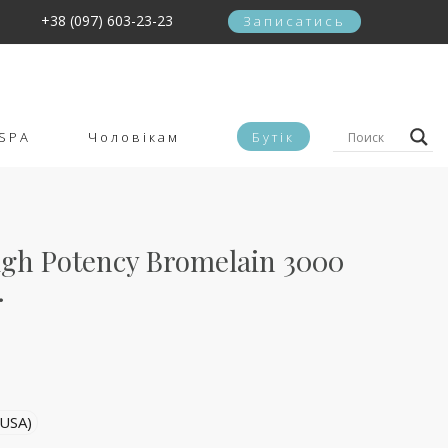
+38 (097) 603-23-23
Записатись
SPA
Чоловікам
Бутік
igh Potency Bromelain 3000
.
(USA)