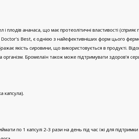
і плодів ананаса, що має протеолітичні властивості (сприяє 
д Doctor’s Best, є однією з найефективніших форм цього фер
бражає якість сировини, що використовується в продукті. Від
а організм. Бромелаїн також може підтримувати здоров’я сер
 капсула).
ати по 1 капсулі 2-3 рази на день під час їжі для підтримки
лога.