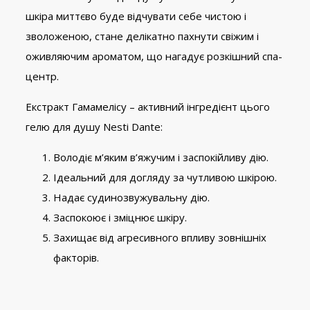
шкіра миттєво буде відчувати себе чистою і
зволоженою, стане делікатно пахнути свіжим і
оживляючим ароматом, що нагадує розкішний спа-
центр.
Екстракт Гамамелісу – активний інгредієнт цього
гелю для душу Nesti Dante:
Володіє м’яким в’яжучим і заспокійливу дію.
Ідеальний для догляду за чутливою шкірою.
Надає судинозвужувальну дію.
Заспокоює і зміцнює шкіру.
Захищає від агресивного впливу зовнішніх
факторів.