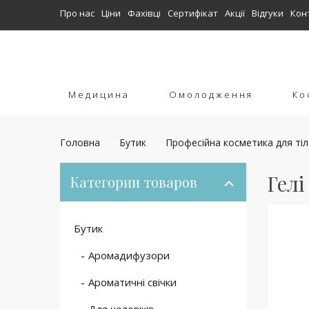
Про нас
Ціни
Фахівці
Сертифікат
Акції
Відгуки
Кон
Медицина
Омолодження
Ко
Головна
Бутик
Професійна косметика для тіл
Гелі
Категории товаров
Бутик
Аромадифузори
Ароматичні свічки