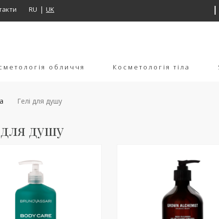
такти
RU
UK
сметологія обличчя
Косметологія тіла
а
Гелі для душу
 для душу