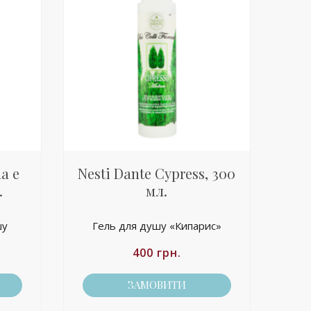
na e
Nesti Dante Cypress, 300
.
мл.
шу
Гель
для душу
«Кипарис»
400
грн.
ЗАМОВИТИ