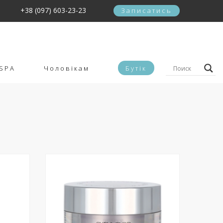
+38 (097) 603-23-23
Записатись
SPA
Чоловікам
Бутік