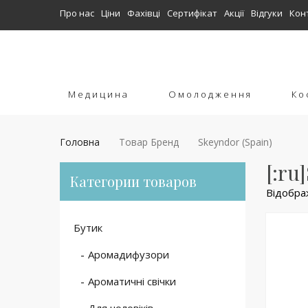
Про нас
Ціни
Фахівці
Сертифікат
Акції
Відгуки
Кон
Медицина
Омолодження
Ко
Головна
Товар Бренд
Skeyndor (Spain)
[:ru
Категории товаров
Відобра
Бутик
Аромадифузори
Ароматичні свічки