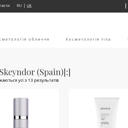
такти
RU
UK
сметологія обличчя
Косметологія тіла
]Skeyndor (Spain)[:]
жаються усі з 13 результатів