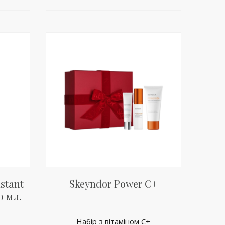
stant
Skeyndor Power C+
0 мл.
Набір з вітаміном С+