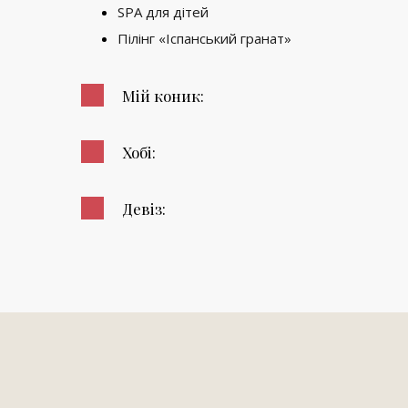
SPA для дітей
Пілінг «Іспанський гранат»
Мій коник:
Хобі:
Девіз: