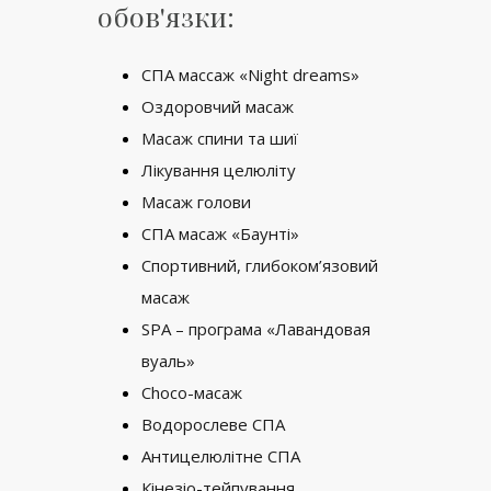
обов'язки:
СПА массаж «Night dreams»
Оздоровчий масаж
Масаж спини та шиї
Лікування целюліту
Масаж голови
СПА масаж «Баунті»
Спортивний, глибоком’язовий
масаж
SPA – програма «Лавандовая
вуаль»
Choco-масаж
Водорослеве СПА
Антицелюлітне СПА
Кінезіо-тейпування