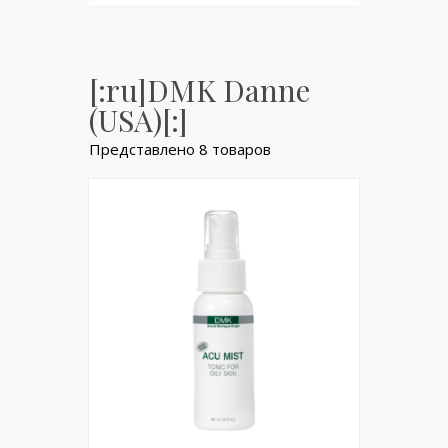
[:ru]DMK Danne
(USA)[:]
Представлено 8 товаров