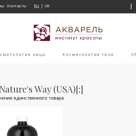
вы
Контакты
RU
UK
сметология лица
Косметология тела
S
]Nature's Way (USA)[:]
ение единственного товара