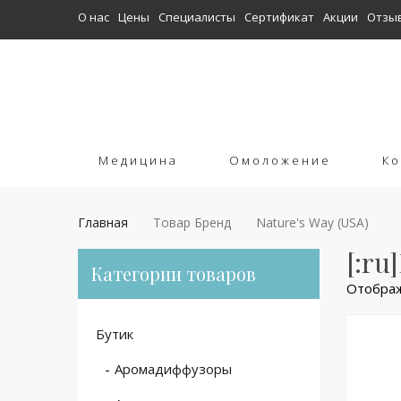
О нас
Цены
Специалисты
Сертификат
Акции
Отзы
Медицина
Омоложение
Ко
Главная
Товар Бренд
Nature's Way (USA)
[:ru
Категории товаров
Отображ
Бутик
Аромадиффузоры